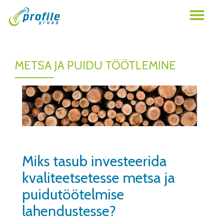
TO
Skip
to
NA
content
METSA JA PUIDU TÖÖTLEMINE
Miks tasub investeerida
kvaliteetsetesse metsa ja
puidutöötelmise
lahendustesse?