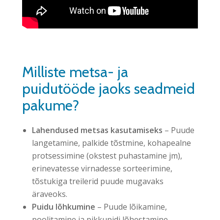
Milliste metsa- ja
puidutööde jaoks seadmeid
pakume?
Lahendused metsas kasutamiseks
– Puude
langetamine, palkide tõstmine, kohapealne
protsessimine (okstest puhastamine jm),
erinevatesse virnadesse sorteerimine,
tõstukiga treilerid puude mugavaks
äraveoks.
Puidu lõhkumine
– Puude lõikamine,
poolitamine ja pikkupidi lõhestamine,