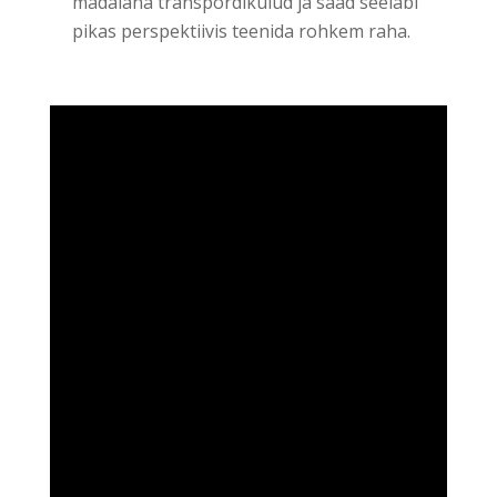
madalana transpordikulud ja saad seeläbi
pikas perspektiivis teenida rohkem raha.