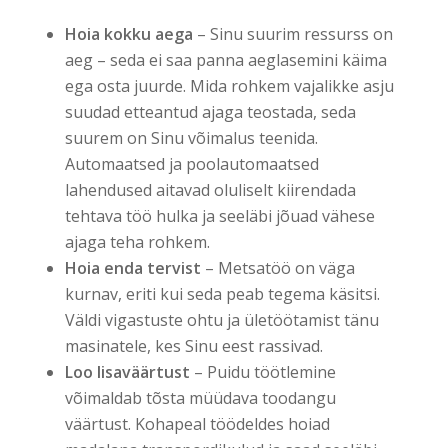
Hoia kokku aega
– Sinu suurim ressurss on
aeg – seda ei saa panna aeglasemini käima
ega osta juurde. Mida rohkem vajalikke asju
suudad etteantud ajaga teostada, seda
suurem on Sinu võimalus teenida.
Automaatsed ja poolautomaatsed
lahendused aitavad oluliselt kiirendada
tehtava töö hulka ja seeläbi jõuad vähese
ajaga teha rohkem.
Hoia enda tervist
– Metsatöö on väga
kurnav, eriti kui seda peab tegema käsitsi.
Väldi vigastuste ohtu ja ületöötamist tänu
masinatele, kes Sinu eest rassivad.
Loo lisaväärtust
– Puidu töötlemine
võimaldab tõsta müüdava toodangu
väärtust. Kohapeal töödeldes hoiad