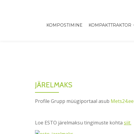
Skip
to
KOMPOSTIMINE
KOMPAKTTRAKTOR
content
JÄRELMAKS
Profile Grupp müügiportaal asub
Mets24.ee
Loe ESTO järelmaksu tingimuste kohta
siit.