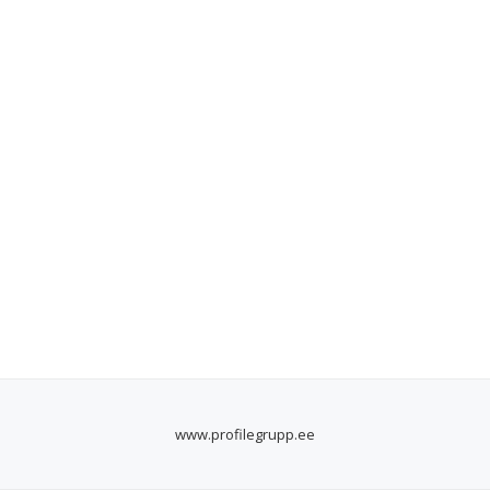
www.profilegrupp.ee
SECONDARY
MENU