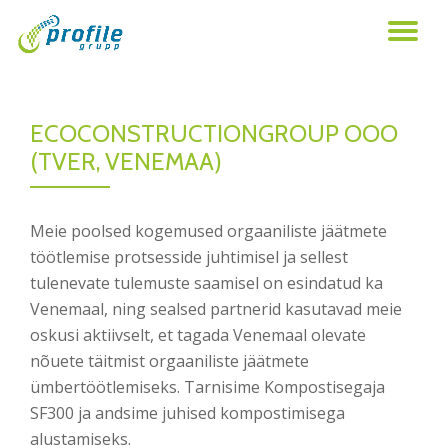
TO
Skip
to
NA
content
ECOCONSTRUCTIONGROUP OOO
(TVER, VENEMAA)
Meie poolsed kogemused orgaaniliste jäätmete
töötlemise protsesside juhtimisel ja sellest
tulenevate tulemuste saamisel on esindatud ka
Venemaal, ning sealsed partnerid kasutavad meie
oskusi aktiivselt, et tagada Venemaal olevate
nõuete täitmist orgaaniliste jäätmete
ümbertöötlemiseks. Tarnisime Kompostisegaja
SF300 ja andsime juhised kompostimisega
alustamiseks.