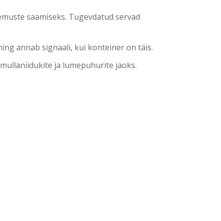
lemuste saamiseks. Tugevdatud servad
ing annab signaali, kui konteiner on täis.
 mullaniidukite ja lumepuhurite jaoks.