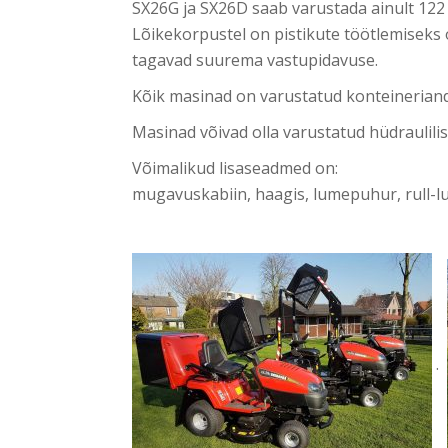
SX26G ja SX26D saab varustada ainult 122 
Lõikekorpustel on pistikute töötlemisek
tagavad suurema vastupidavuse.
Kõik masinad on varustatud konteineriandur
Masinad võivad olla varustatud hüdraulilis
Võimalikud lisaseadmed on:
mugavuskabiin, haagis, lumepuhur, rull-l
.