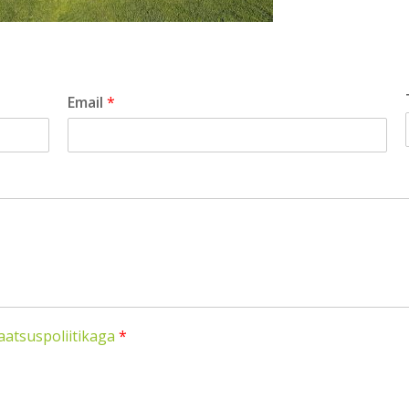
Email
*
aatsuspoliitikaga
*