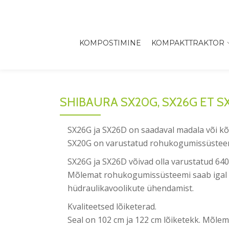
Skip
to
KOMPOSTIMINE
KOMPAKTTRAKTOR
content
SHIBAURA SX20G, SX26G ET S
SX26G ja SX26D on saadaval madala või kõ
SX20G on varustatud rohukogumissüsteemig
SX26G ja SX26D võivad olla varustatud 640-
Mõlemat rohukogumissüsteemi saab igal aja
hüdraulikavoolikute ühendamist.
Kvaliteetsed lõiketerad.
Seal on 102 cm ja 122 cm lõiketekk. Mõle