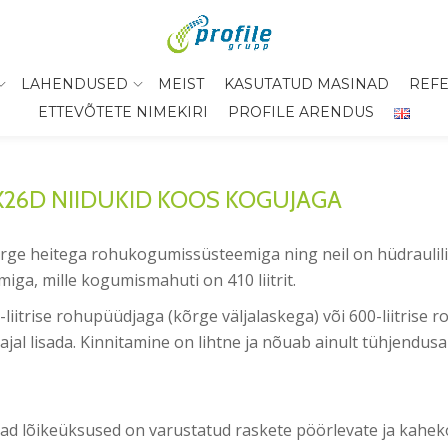
LAHENDUSED
MEIST
KASUTATUD MASINAD
REFE
ETTEVÕTETE NIMEKIRI
PROFILE ARENDUS
X26D NIIDUKID KOOS KOGUJAGA
rge heitega rohukogumissüsteemiga ning neil on hüdraulili
a, mille kogumismahuti on 410 liitrit.
liitrise rohupüüdjaga (kõrge väljalaskega) või 600-liitrise 
l lisada. Kinnitamine on lihtne ja nõuab ainult tühjendusa
mad lõikeüksused on varustatud raskete pöörlevate ja kahek