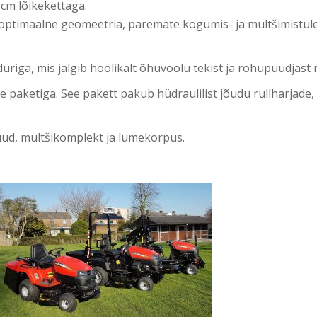
cm lõikekettaga.
s optimaalne geomeetria, paremate kogumis- ja multšimistu
iga, mis jälgib hoolikalt õhuvoolu tekist ja rohupüüdjast n
e paketiga. See pakett pakub hüdraulilist jõudu rullharjade,
uud, multšikomplekt ja lumekorpus.