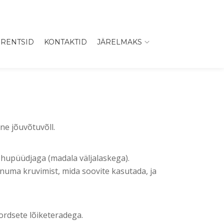
RENTSID
KONTAKTID
JÄRELMAKS
ne jõuvõtuvõll.
rohupüüdjaga (madala väljalaskega).
numa kruvimist, mida soovite kasutada, ja
ordsete lõiketeradega.