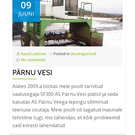
09
JUUNI
Raoul Laidoner
Posted in
Uncategorized
No comments
PÄRNU VESI
Alates 2009.a töötas meie poolt tarnitud
vaalusegaja SF300 AS Pärnu Vesi platsil ja seda
kasutas AS Pärnu Veega lepingu sõlminud
teenuse osutaja. Meie poolt oli tagatud masinale
tehniline tugi, mis tähendas, et kõik probleemid
said kiiresti lahendatud.