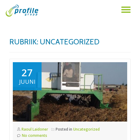
TO
Skip
to
NA
content
RUBRIIK:
UNCATEGORIZED
27
JUUNI
Raoul Laidoner
Posted in
Uncategorized
No comments