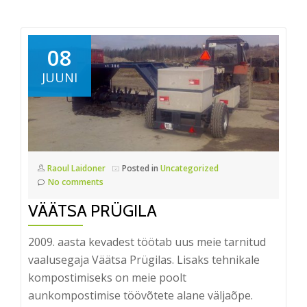
08
JUUNI
Raoul Laidoner
Posted in
Uncategorized
No comments
VÄÄTSA PRÜGILA
2009. aasta kevadest töötab uus meie tarnitud
vaalusegaja Väätsa Prügilas. Lisaks tehnikale
kompostimiseks on meie poolt
aunkompostimise töövõtete alane väljaõpe.